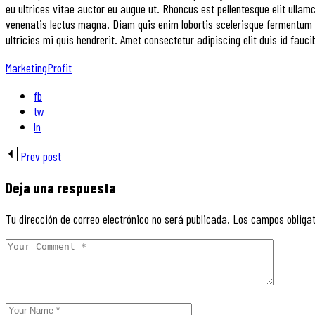
eu ultrices vitae auctor eu augue ut. Rhoncus est pellentesque elit ullam
venenatis lectus magna. Diam quis enim lobortis scelerisque fermentum du
ultricies mi quis hendrerit. Amet consectetur adipiscing elit duis id fauc
Marketing
Profit
fb
tw
ln
Prev post
Deja una respuesta
Tu dirección de correo electrónico no será publicada.
Los campos obliga