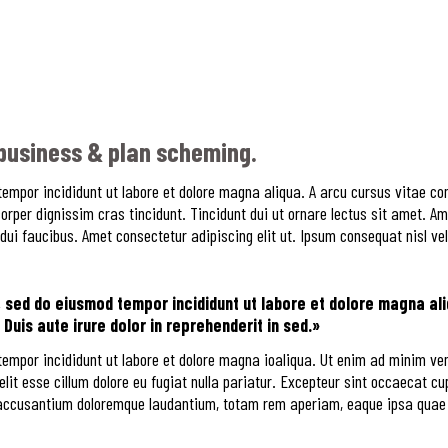
 business & plan scheming.
tempor incididunt ut labore et dolore magna aliqua. A arcu cursus vitae co
corper dignissim cras tincidunt. Tincidunt dui ut ornare lectus sit amet. 
i faucibus. Amet consectetur adipiscing elit ut. Ipsum consequat nisl vel 
, sed do eiusmod tempor incididunt ut labore et dolore magna ali
Duis aute irure dolor in reprehenderit in sed.»
tempor incididunt ut labore et dolore magna ioaliqua. Ut enim ad minim veni
it esse cillum dolore eu fugiat nulla pariatur. Excepteur sint occaecat cup
m accusantium doloremque laudantium, totam rem aperiam, eaque ipsa quae