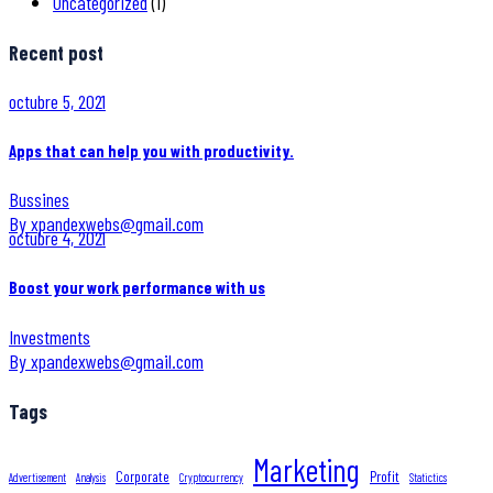
Uncategorized
(1)
Recent post
octubre 5, 2021
Apps that can help you with productivity.
Bussines
By xpandexwebs@gmail.com
octubre 4, 2021
Boost your work performance with us
Investments
By xpandexwebs@gmail.com
Tags
Marketing
Corporate
Profit
Advertisement
Analysis
Cryptocurrency
Statictics