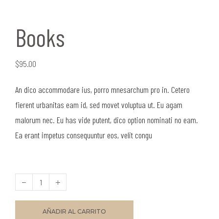
Books
$
95.00
An dico accommodare ius, porro mnesarchum pro in. Cetero
fierent urbanitas eam id, sed movet voluptua ut. Eu agam
malorum nec. Eu has vide putent, dico option nominati no eam.
Ea erant impetus consequuntur eos, velit congu
AÑADIR AL CARRITO