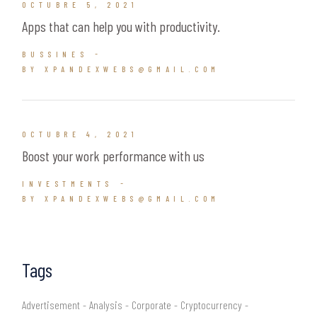
OCTUBRE 5, 2021
Apps that can help you with productivity.
BUSSINES
BY XPANDEXWEBS@GMAIL.COM
OCTUBRE 4, 2021
Boost your work performance with us
INVESTMENTS
BY XPANDEXWEBS@GMAIL.COM
Tags
Advertisement
Analysis
Corporate
Cryptocurrency