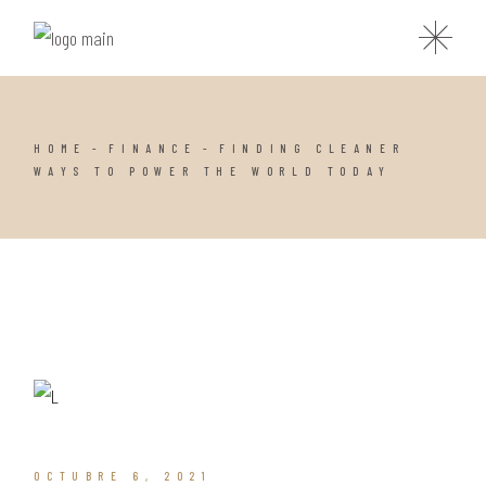
HOME
FINANCE
FINDING CLEANER
WAYS TO POWER THE WORLD TODAY
OCTUBRE 6, 2021