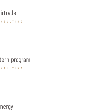
irtrade
ONSULTING
tern program
ONSULTING
ynergy