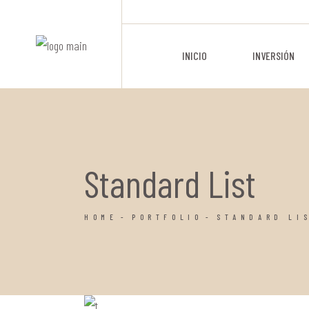
Skip
to
the
content
INICIO
INVERSIÓN
Standard List
HOME
PORTFOLIO
STANDARD LI