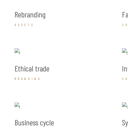
Rebranding
Fa
ASSETS
C
Ethical trade
In
BRANDING
C
Business cycle
S